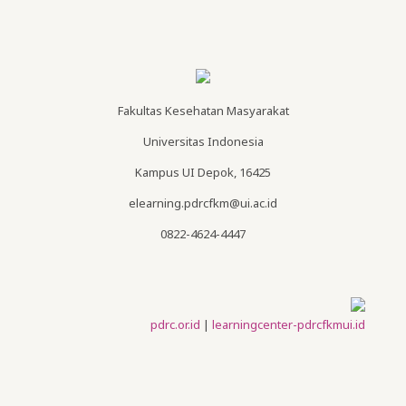
Fakultas Kesehatan Masyarakat
Universitas Indonesia
Kampus UI Depok, 16425
elearning.pdrcfkm@ui.ac.id
0822-4624-4447
pdrc.or.id
|
learningcenter-pdrcfkmui.id