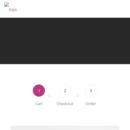
1
2
3
Cart
Checkout
Order