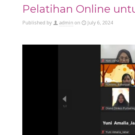
Pelatihan Online un
Published by
admin
on
July 6, 2024