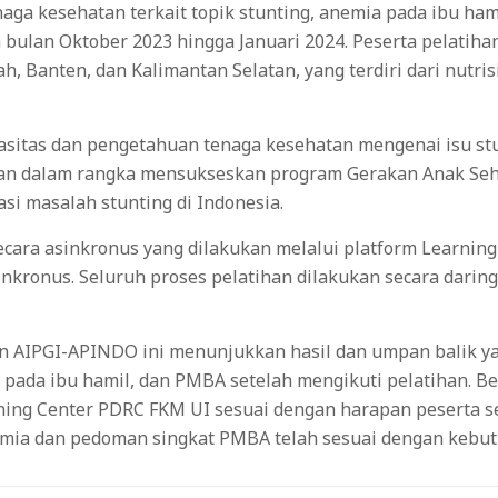
aga kesehatan terkait topik stunting, anemia pada ibu h
 bulan Oktober 2023 hingga Januari 2024. Peserta pelatiha
 Banten, dan Kalimantan Selatan, yang terdiri dari nutrisio
asitas dan pengetahuan tenaga kesehatan mengenai isu stun
an dalam rangka mensukseskan program Gerakan Anak Sehat
si masalah stunting di Indonesia.
ecara asinkronus yang dilakukan melalui platform Learnin
 sinkronus. Seluruh proses pelatihan dilakukan secara dar
an AIPGI-APINDO ini menunjukkan hasil dan umpan balik yang
pada ibu hamil, dan PMBA setelah mengikuti pelatihan. Ber
ng Center PDRC FKM UI sesuai dengan harapan peserta seba
Anemia dan pedoman singkat PMBA telah sesuai dengan kebu