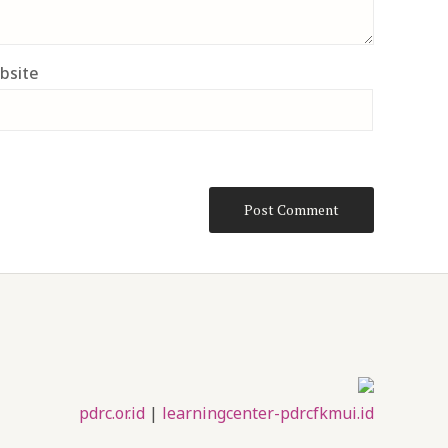
bsite
pdrc.or.id
|
learningcenter-pdrcfkmui.id