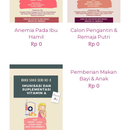
Anemia Pada Ibu
Calon Pengantin &
Hamil
Remaja Putri
Rp
0
Rp
0
Pemberian Makan
Bayi & Anak
Rp
0