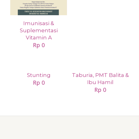
Imunisasi &
Suplementasi
Vitamin A
Rp
0
Stunting
Taburia, PMT Balita &
Rp
0
Ibu Hamil
Rp
0